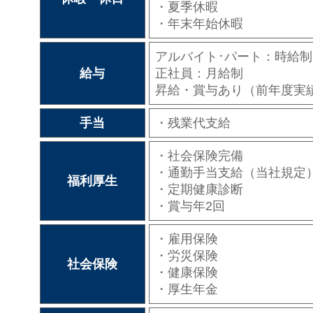
・夏季休暇
・年末年始休暇
アルバイト･パート：時給制
給与
正社員：月給制
昇給・賞与あり（前年度実績
手当
・残業代支給
・社会保険完備
・通勤手当支給（当社規定
福利厚生
・定期健康診断
・賞与年2回
・雇用保険
・労災保険
社会保険
・健康保険
・厚生年金