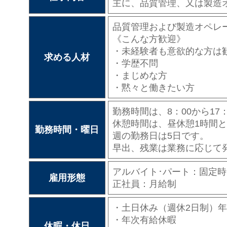
主に、品質管理、又は製造
品質管理および製造オペレ
《こんな方歓迎》
・未経験者も意欲的な方は
求める人材
・学歴不問
・まじめな方
・黙々と働きたい方
勤務時間は、8：00から17
休憩時間は、昼休憩1時間と
勤務時間・曜日
週の勤務日は5日です。
早出、残業は業務に応じて
アルバイト･パート：固定時
雇用形態
正社員：月給制
・土日休み（週休2日制）年
・年次有給休暇
休暇・休日